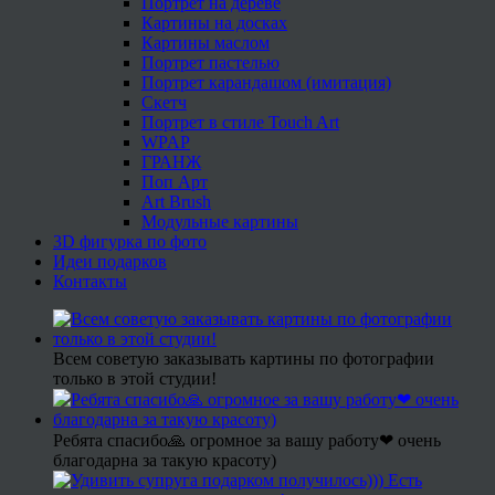
Портрет на дереве
Картины на досках
Картины маслом
Портрет пастелью
Портрет карандашом (имитация)
Скетч
Портрет в стиле Touch Art
WPAP
ГРАНЖ
Поп Арт
Art Brush
Модульные картины
3D фигурка по фото
Идеи подарков
Контакты
Всем советую заказывать картины по фотографии
только в этой студии!
Ребята спасибо🙏 огромное за вашу работу❤ очень
благодарна за такую красоту)