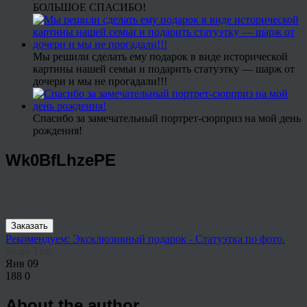
БОЛЬШОЕ СПАСИБО!
Мы решили сделать ему подарок в виде исторической
картины нашей семьи и подарить статуэтку — шарж от
дочери и мы не прогадали!!!
Спасибо за замечательный портрет-сюрприз на мой день
рождения!
Wk0BfLhzePE
Заказать
Рекомендуем: Эксклюзивный подарок - Статуэтка по фото.
Share This
Янв
09
188
0
About the author