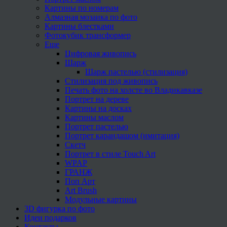
Картины по номерам
Алмазная мозаика по фото
Картины блестками
Фотокубик трансформер
Еще
Цифровая живопись
Шарж
Шарж пастелью (стилизация)
Стилизация под живопись
Печать фото на холсте во Владикавказе
Портрет на дереве
Картины на досках
Картины маслом
Портрет пастелью
Портрет карандашом (имитация)
Скетч
Портрет в стиле Touch Art
WPAP
ГРАНЖ
Поп Арт
Art Brush
Модульные картины
3D фигурка по фото
Идеи подарков
Контакты