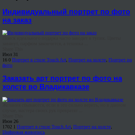
Индивидуальный портрет по фото
на заказ
Поиск идеального подарка часто заводит в тупик. Цветы
завянут, парфюм закончится, а техника ...
Share This
Июл
31
16
0
Портрет в стиле Touch Art
,
Портрет на холсте
,
Портрет по
фото
Заказать арт портрет по фото на
холсте во Владикавказе
Желания сбываются, если в это сильно верить, но в данном
случае, мастера своих рук превратят ...
Share This
Июн
26
1702
1
Портрет в стиле Touch Art
,
Портрет на холсте
,
Цифровая живопись