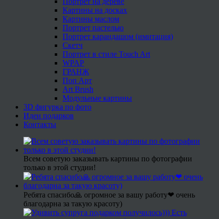
Портрет на дереве
Картины на досках
Картины маслом
Портрет пастелью
Портрет карандашом (имитация)
Скетч
Портрет в стиле Touch Art
WPAP
ГРАНЖ
Поп Арт
Art Brush
Модульные картины
3D фигурка по фото
Идеи подарков
Контакты
Всем советую заказывать картины по фотографии
только в этой студии!
Ребята спасибо🙏 огромное за вашу работу❤ очень
благодарна за такую красоту)