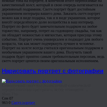
нежные тона на портрете, в конечном итоге переносимые на
качественный холст, который в свою очередь натягивается на
деревянный подрамник. Скетч портрет будет достойным
украшением интерьера вашего дома. Заказать скетч портрет
можно как в виде подарка, так и в виде украшения, которое
внесёт определённую долю волшебства в ваш интерьер.
Портрет по фото будет замечательным подарком на любое
торжество, например, потрет на годовщину свадьбы, так как
он обладает нежностью и мягкостью, которая присуща этому
событию. Портрет очень универсален и подходит для любого
возраста, так как может подчеркнуть лучшее в человеке.
Портрет на холсте всегда считался оригинальным подарком и
необычным украшением вашего дома. Получить такой
подарок будет приятно самым требовательным персонам, ведь
скетч портрет ценится своим оригинальным исполнением.
Нарисовать портрет с фотографии
Симпатичный скетч или реалистичный классический
портрет способны преобразить любое помещение, ...
Share This
Сен
07
963
0
Скетч портрет