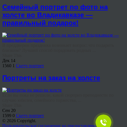
Семейный портрет по фото на
холсте во Владикавказе —
правильный подарок!
В преддверии праздника возникает вопрос: что подарить
близким? Лучший способ порадовать родных ...
Share This
Дек
14
1560
1
Скетч портрет
Портреты на заказ на холсте
Если вы пока не решили, какой сюрприз преподнести по
случаю юбилея, семейного торжества, ...
Share This
Сен
20
1599
0
Скетч портрет
© 2026 Copyright.
Пользовательское соглашение на предоставление услуг