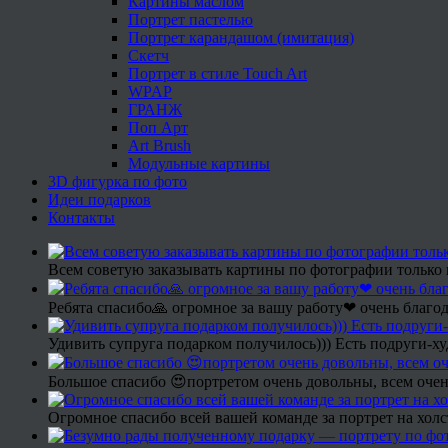
Картины маслом
Портрет пастелью
Портрет карандашом (имитация)
Скетч
Портрет в стиле Touch Art
WPAP
ГРАНЖ
Поп Арт
Art Brush
Модульные картины
3D фигурка по фото
Идеи подарков
Контакты
Всем советую заказывать картины по фотографии только 
Ребята спасибо🙏 огромное за вашу работу❤ очень благод
Удивить супруга подарком получилось))) Есть подруги-х
Большое спасибо 😍портретом очень довольны, всем очен
Огромное спасибо всей вашей команде за портрет на холс