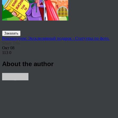
Заказать
Рекомендуем: Эксклюзивный подарок - Статуэтка по фото.
Share This
Окт
08
113
0
About the author
View all articles by rauffri
Post navigation