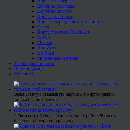
Портрет на дереве
Картины на досках
Картины маслом
Портрет пастелью
Портрет карандашом (имитация)
Скетч
Портрет в стиле Touch Art
WPAP
ГРАНЖ
Поп Арт
Art Brush
Модульные картины
3D фигурка по фото
Идеи подарков
Контакты
Всем советую заказывать картины по фотографии
только в этой студии!
Ребята спасибо🙏 огромное за вашу работу❤ очень
благодарна за такую красоту)