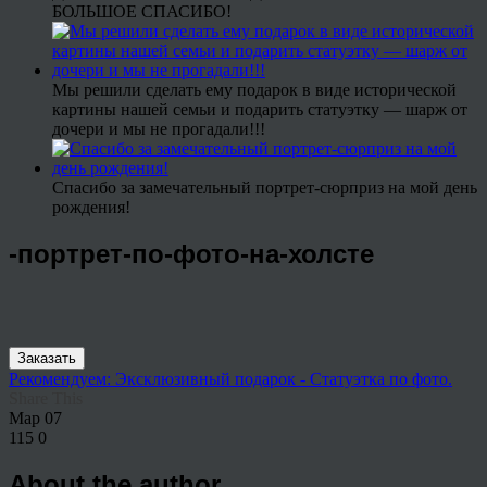
БОЛЬШОЕ СПАСИБО!
Мы решили сделать ему подарок в виде исторической
картины нашей семьи и подарить статуэтку — шарж от
дочери и мы не прогадали!!!
Спасибо за замечательный портрет-сюрприз на мой день
рождения!
-портрет-по-фото-на-холсте
Заказать
Рекомендуем: Эксклюзивный подарок - Статуэтка по фото.
Share This
Мар
07
115
0
About the author