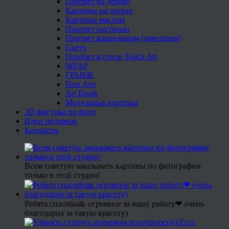
Портрет на дереве
Картины на досках
Картины маслом
Портрет пастелью
Портрет карандашом (имитация)
Скетч
Портрет в стиле Touch Art
WPAP
ГРАНЖ
Поп Арт
Art Brush
Модульные картины
3D фигурка по фото
Идеи подарков
Контакты
Всем советую заказывать картины по фотографии
только в этой студии!
Ребята спасибо🙏 огромное за вашу работу❤ очень
благодарна за такую красоту)