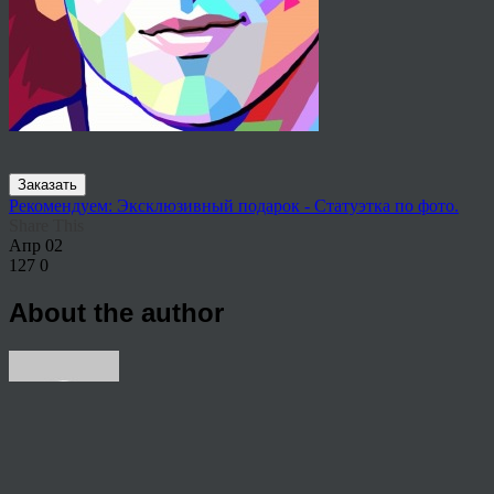
Заказать
Рекомендуем: Эксклюзивный подарок - Статуэтка по фото.
Share This
Апр
02
127
0
About the author