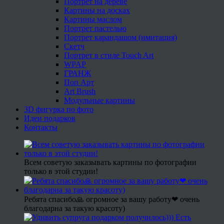
Портрет на дереве
Картины на досках
Картины маслом
Портрет пастелью
Портрет карандашом (имитация)
Скетч
Портрет в стиле Touch Art
WPAP
ГРАНЖ
Поп Арт
Art Brush
Модульные картины
3D фигурка по фото
Идеи подарков
Контакты
Всем советую заказывать картины по фотографии
только в этой студии!
Ребята спасибо🙏 огромное за вашу работу❤ очень
благодарна за такую красоту)