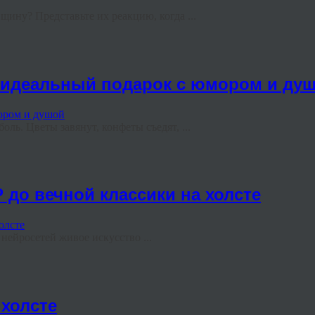
ину? Представьте их реакцию, когда ...
ь идеальный подарок с юмором и ду
ль. Цветы завянут, конфеты съедят, ...
 до вечной классики на холсте
ейросетей живое искусство ...
холсте