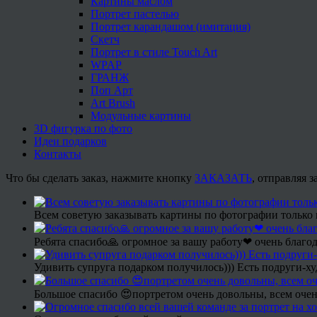
Картины маслом
Портрет пастелью
Портрет карандашом (имитация)
Скетч
Портрет в стиле Touch Art
WPAP
ГРАНЖ
Поп Арт
Art Brush
Модульные картины
3D фигурка по фото
Идеи подарков
Контакты
Что бы сделать заказ, нажмите кнопку
ЗАКАЗАТЬ
, отправляя 
Всем советую заказывать картины по фотографии только 
Ребята спасибо🙏 огромное за вашу работу❤ очень благод
Удивить супруга подарком получилось))) Есть подруги-х
Большое спасибо 😍портретом очень довольны, всем очен