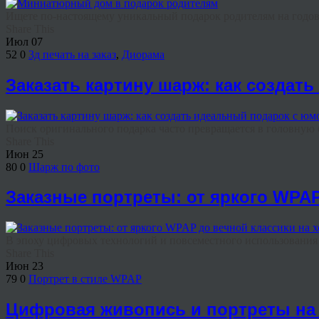
Ищете по-настоящему уникальный подарок родителям на годовщ
Share This
Июл
07
52
0
3д печать на заказ
,
Диорама
Заказать картину шарж: как создат
Поиск оригинального подарка часто превращается в головную бо
Share This
Июн
25
80
0
Шарж по фото
Заказные портреты: от яркого WPAP
В эпоху цифровых технологий и повсеместного использования н
Share This
Июн
23
79
0
Портрет в стиле WPAP
Цифровая живопись и портреты на 