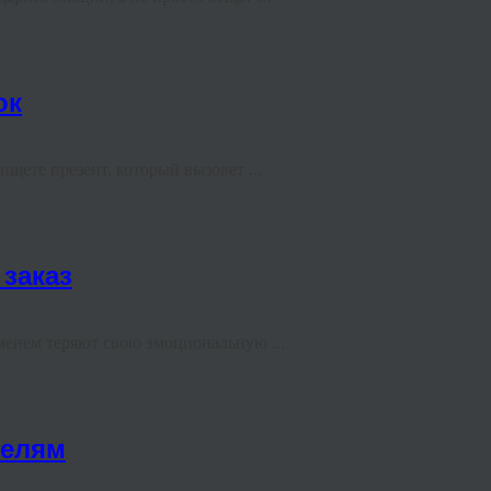
ок
щете презент, который вызовет ...
 заказ
менем теряют свою эмоциональную ...
телям