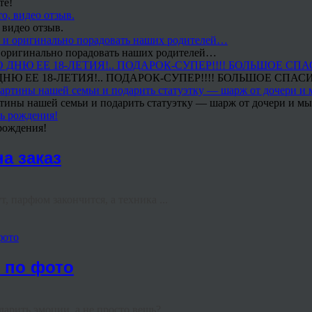
те!
 видео отзыв.
 и оригинально порадовать наших родителей…
Ю ЕЕ 18-ЛЕТИЯ!.. ПОДАРОК-СУПЕР!!!! БОЛЬШОЕ СПАС
тины нашей семьи и подарить статуэтку — шарж от дочери и мы 
рождения!
а заказ
, парфюм закончится, а техника ...
фото
е по фото
арить эмоции, а не просто вещь? ...