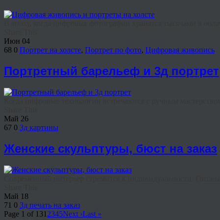
В эпоху, когда цифровые фотографии хранятся тысячами в облач
Share This
Июн
04
68
0
Портрет на холсте
,
Портрет по фото
,
Цифровая живопись
Портретный барельеф и 3д портрет
Когда цифровые технологии встречаются с ручным мастерством,
Share This
Май
26
67
0
3д картины
Женские скульптуры, бюст на заказ
Современный интерьер стремится к индивидуальности. Готовые
Share This
Май
18
71
0
3д печать на заказ
Page 1 of 13
1
2
3
4
5
Next ›
Last »