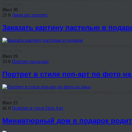
Share This
Июл
30
21
0
Дрим арт портрет
Заказать картину пастелью в подар
Вы ищете способ сохранить самые теплые моменты жизни или и
Share This
Июл
19
33
0
Портрет пастелью
Портрет в стиле поп-арт по фото на
Вы когда-нибудь замечали, что стандартные фотографии со вре
Share This
Июл
15
41
0
Портрет в стиле Поп Арт
Миниатюрный дом в подарок роди