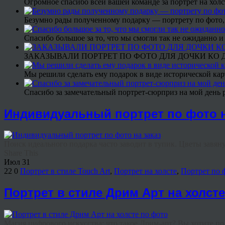
Огромное спасибо всей вашей команде за портрет на холс
Безумно рады полученному подарку — портрету по фото,
Спасибо большое за то, что мы смогли так не ожиданно
ЗАКАЗЫВАЛИ ПОРТРЕТ ПО ФОТО ДЛЯ ДОЧКИ КО ДН
Мы решили сделать ему подарок в виде исторической кар
Спасибо за замечательный портрет-сюрприз на мой день 
Индивидуальный портрет по фото н
Поиск идеального подарка часто заводит в тупик. Цветы завянут
Share This
Июл
31
22
0
Портрет в стиле Touch Art
,
Портрет на холсте
,
Портрет по 
Портрет в стиле Дрим Арт на холст
Магия цифрового искусства: что такое Дрим-арт? Вы хотите под