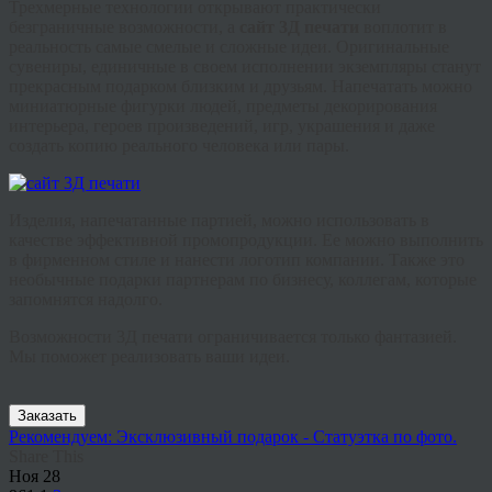
Трехмерные технологии открывают практически
безграничные возможности, а
сайт 3Д печати
воплотит в
реальность самые смелые и сложные идеи. Оригинальные
сувениры, единичные в своем исполнении экземпляры станут
прекрасным подарком близким и друзьям. Напечатать можно
миниатюрные фигурки людей, предметы декорирования
интерьера, героев произведений, игр, украшения и даже
создать копию реального человека или пары.
Изделия, напечатанные партией, можно использовать в
качестве эффективной
промопродукции
. Ее можно выполнить
в фирменном стиле и нанести логотип компании. Также это
необычные подарки партнерам по бизнесу, коллегам, которые
запомнятся надолго.
Возможности 3Д печати ограничивается только фантазией.
Мы поможет реализовать ваши идеи.
Заказать
Рекомендуем: Эксклюзивный подарок - Статуэтка по фото.
Share This
Ноя
28