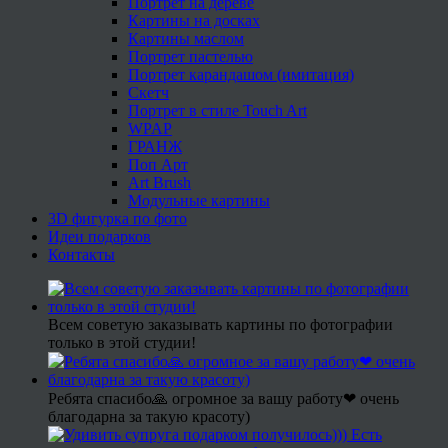
Портрет на дереве
Картины на досках
Картины маслом
Портрет пастелью
Портрет карандашом (имитация)
Скетч
Портрет в стиле Touch Art
WPAP
ГРАНЖ
Поп Арт
Art Brush
Модульные картины
3D фигурка по фото
Идеи подарков
Контакты
Всем советую заказывать картины по фотографии
только в этой студии!
Ребята спасибо🙏 огромное за вашу работу❤ очень
благодарна за такую красоту)