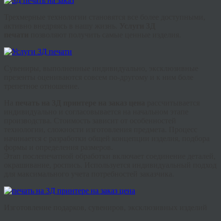
Трехмерные технологии становятся все более доступными,
активно внедряясь в нашу жизнь.
Услуги 3Д
печати
позволяют получить самые ценные изделия.
Сувениры, выполненные индивидуально, эксклюзивные
презенты оцениваются совсем по-другому и к ним боле
трепетное отношение.
На
печать на 3Д принтере на заказ цена
рассчитывается
индивидуально и согласовывается на начальном этапе
производства. Стоимость зависит от особенностей
технологии, сложности изготовления предмета. Процесс
начинается с разработки общей концепции изделия, подбора
формы и определения размеров.
Этап
послепечатной
обработки включает соединение деталей,
окрашивание, роспись. Используется индивидуальный подход
для максимального учета потребностей заказчика.
Изготовление подарков, сувениров, эксклюзивных изделий