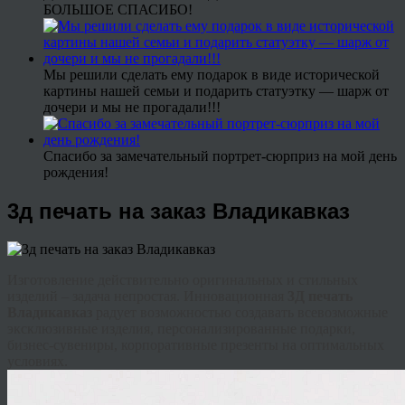
БОЛЬШОЕ СПАСИБО!
Мы решили сделать ему подарок в виде исторической
картины нашей семьи и подарить статуэтку — шарж от
дочери и мы не прогадали!!!
Спасибо за замечательный портрет-сюрприз на мой день
рождения!
3д печать на заказ Владикавказ
Изготовление действительно оригинальных и стильных
изделий – задача непростая. Инновационная
3Д печать
Владикавказ
радует возможностью создавать всевозможные
эксклюзивные изделия, персонализированные подарки,
бизнес-сувениры, корпоративные презенты на оптимальных
условиях.