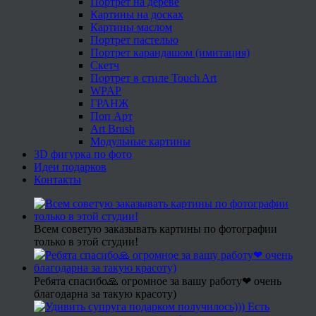
Портрет на дереве
Картины на досках
Картины маслом
Портрет пастелью
Портрет карандашом (имитация)
Скетч
Портрет в стиле Touch Art
WPAP
ГРАНЖ
Поп Арт
Art Brush
Модульные картины
3D фигурка по фото
Идеи подарков
Контакты
Всем советую заказывать картины по фотографии
только в этой студии!
Ребята спасибо🙏 огромное за вашу работу❤ очень
благодарна за такую красоту)