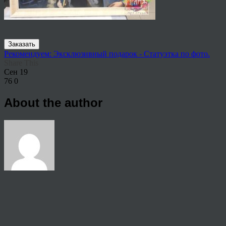
Заказать
Рекомендуем: Эксклюзивный подарок - Статуэтка по фото.
Share This
Сен
19
76
0
About the author
View all articles by rauffri
Post navigation
←
998875