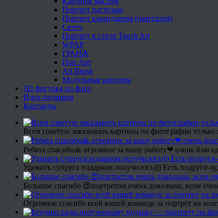
Картины маслом
Портрет пастелью
Портрет карандашом (имитация)
Скетч
Портрет в стиле Touch Art
WPAP
ГРАНЖ
Поп Арт
Art Brush
Модульные картины
3D фигурка по фото
Идеи подарков
Контакты
Всем советую заказывать картины по фотографии только 
Ребята спасибо🙏 огромное за вашу работу❤ очень благод
Удивить супруга подарком получилось))) Есть подруги-х
Большое спасибо 😍портретом очень довольны, всем очен
Огромное спасибо всей вашей команде за портрет на холс