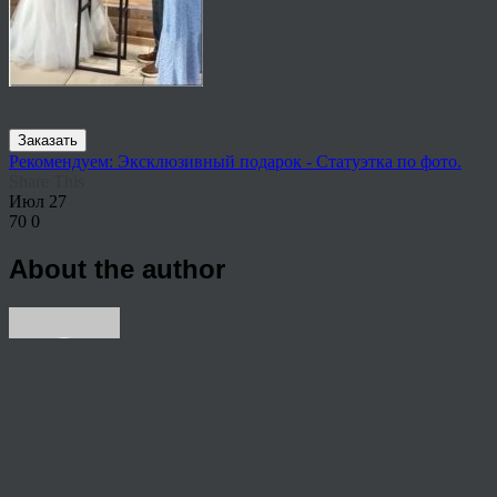
Заказать
Рекомендуем: Эксклюзивный подарок - Статуэтка по фото.
Share This
Июл
27
70
0
About the author
View all articles by rauffri
Post navigation