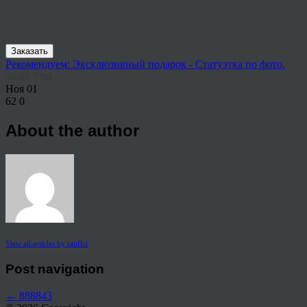
Заказать
Рекомендуем: Эксклюзивный подарок - Статуэтка по фото.
Share This
Ноя
01
62
0
About the author
View all articles by rauffri
Post navigation
←
888843