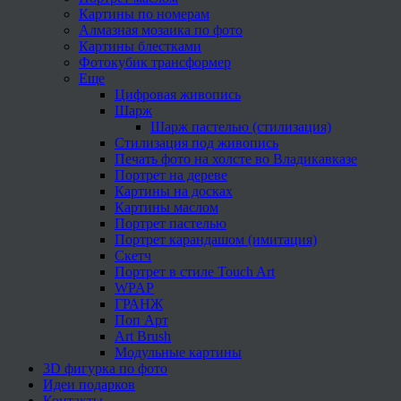
Картины по номерам
Алмазная мозаика по фото
Картины блестками
Фотокубик трансформер
Еще
Цифровая живопись
Шарж
Шарж пастелью (стилизация)
Стилизация под живопись
Печать фото на холсте во Владикавказе
Портрет на дереве
Картины на досках
Картины маслом
Портрет пастелью
Портрет карандашом (имитация)
Скетч
Портрет в стиле Touch Art
WPAP
ГРАНЖ
Поп Арт
Art Brush
Модульные картины
3D фигурка по фото
Идеи подарков
Контакты