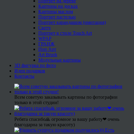
Портрет на дереве
Картины на досках
Картины маслом
Портрет пастелью
Портрет карандашом (имитация)
Скетч
Портрет в стиле Touch Art
WPAP
ГРАНЖ
Поп Арт
Art Brush
Модульные картины
3D фигурка по фото
Идеи подарков
Контакты
Всем советую заказывать картины по фотографии
только в этой студии!
Ребята спасибо🙏 огромное за вашу работу❤ очень
благодарна за такую красоту)