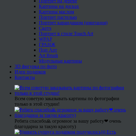
Портрет на дереве
Картины на досках
Картины маслом
Портрет пастелью
Портрет карандашом (имитация)
Скетч
Портрет в стиле Touch Art
WPAP
ГРАНЖ
Поп Арт
Art Brush
Модульные картины
3D фигурка по фото
Идеи подарков
Контакты
Всем советую заказывать картины по фотографии
только в этой студии!
Ребята спасибо🙏 огромное за вашу работу❤ очень
благодарна за такую красоту)