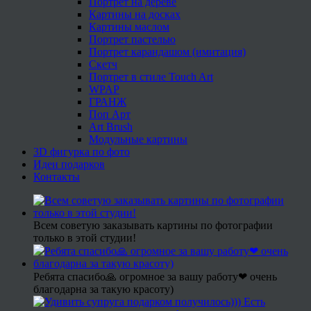
Портрет на дереве
Картины на досках
Картины маслом
Портрет пастелью
Портрет карандашом (имитация)
Скетч
Портрет в стиле Touch Art
WPAP
ГРАНЖ
Поп Арт
Art Brush
Модульные картины
3D фигурка по фото
Идеи подарков
Контакты
Всем советую заказывать картины по фотографии
только в этой студии!
Ребята спасибо🙏 огромное за вашу работу❤ очень
благодарна за такую красоту)