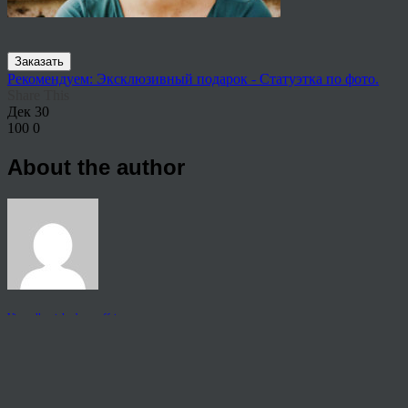
Заказать
Рекомендуем: Эксклюзивный подарок - Статуэтка по фото.
Share This
Дек
30
100
0
About the author
View all articles by rauffri
Post navigation
←
7-1-1024×682
© 2026 Copyright.