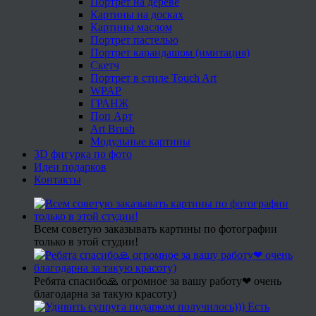
Портрет на дереве
Картины на досках
Картины маслом
Портрет пастелью
Портрет карандашом (имитация)
Скетч
Портрет в стиле Touch Art
WPAP
ГРАНЖ
Поп Арт
Art Brush
Модульные картины
3D фигурка по фото
Идеи подарков
Контакты
Всем советую заказывать картины по фотографии
только в этой студии!
Ребята спасибо🙏 огромное за вашу работу❤ очень
благодарна за такую красоту)