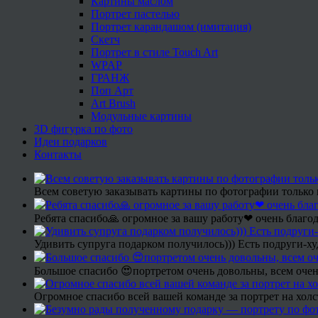
Картины маслом
Портрет пастелью
Портрет карандашом (имитация)
Скетч
Портрет в стиле Touch Art
WPAP
ГРАНЖ
Поп Арт
Art Brush
Модульные картины
3D фигурка по фото
Идеи подарков
Контакты
Всем советую заказывать картины по фотографии только 
Ребята спасибо🙏 огромное за вашу работу❤ очень благод
Удивить супруга подарком получилось))) Есть подруги-х
Большое спасибо 😍портретом очень довольны, всем очен
Огромное спасибо всей вашей команде за портрет на холс