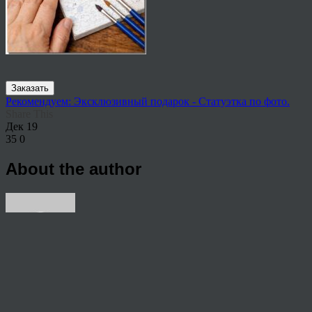
Заказать
Рекомендуем: Эксклюзивный подарок - Статуэтка по фото.
Share This
Дек
19
35
0
About the author
View all articles by rauffri
Post navigation