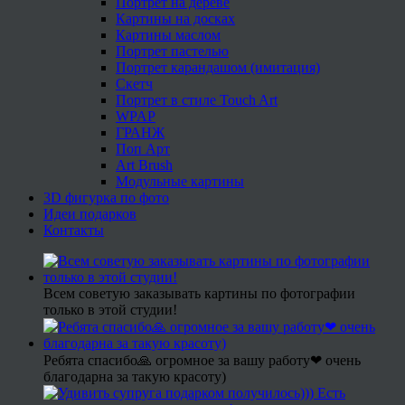
Портрет на дереве
Картины на досках
Картины маслом
Портрет пастелью
Портрет карандашом (имитация)
Скетч
Портрет в стиле Touch Art
WPAP
ГРАНЖ
Поп Арт
Art Brush
Модульные картины
3D фигурка по фото
Идеи подарков
Контакты
Всем советую заказывать картины по фотографии
только в этой студии!
Ребята спасибо🙏 огромное за вашу работу❤ очень
благодарна за такую красоту)