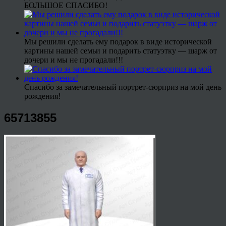
БОЛЬШОЕ СПАСИБО!
Мы решили сделать ему подарок в виде исторической
картины нашей семьи и подарить статуэтку — шарж от
дочери и мы не прогадали!!!
Спасибо за замечательный портрет-сюрприз на мой день
рождения!
65713855