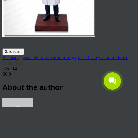
Заказать
Рекомендуем: Эксклюзивный подарок - Статуэтка по фото.
Share This
Сен
14
66
0
About the author