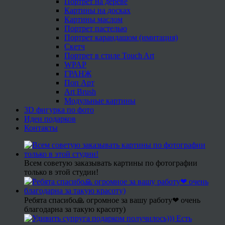
Портрет на дереве
Картины на досках
Картины маслом
Портрет пастелью
Портрет карандашом (имитация)
Скетч
Портрет в стиле Touch Art
WPAP
ГРАНЖ
Поп Арт
Art Brush
Модульные картины
3D фигурка по фото
Идеи подарков
Контакты
Всем советую заказывать картины по фотографии
только в этой студии!
Ребята спасибо🙏 огромное за вашу работу❤ очень
благодарна за такую красоту)