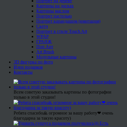
Портрет на дереве
Картины на досках
Картины маслом
Портрет пастелью
Портрет карандашом (имитация)
Скетч
Портрет в стиле Touch Art
WPAP
ГРАНЖ
Поп Арт
Art Brush
Модульные картины
3D фигурка по фото
Идеи подарков
Контакты
Всем советую заказывать картины по фотографии
только в этой студии!
Ребята спасибо🙏 огромное за вашу работу❤ очень
благодарна за такую красоту)