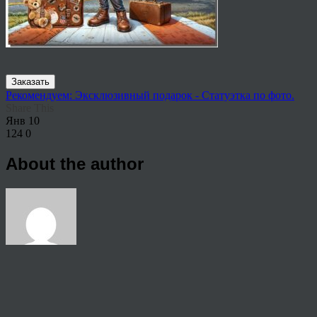
Заказать
Рекомендуем: Эксклюзивный подарок - Статуэтка по фото.
Share This
Янв
10
124
0
About the author
View all articles by rauffri
Post navigation