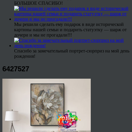
БОЛЬШОЕ СПАСИБО!
Мы решили сделать ему подарок в виде исторической
картины нашей семьи и подарить статуэтку — шарж от
дочери и мы не прогадали!!!
Спасибо за замечательный портрет-сюрприз на мой день
рождения!
6427527