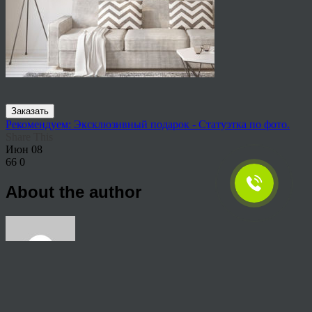
Заказать
Рекомендуем: Эксклюзивный подарок - Статуэтка по фото.
Share This
Июн
08
66
0
About the author
View all articles by rauffri