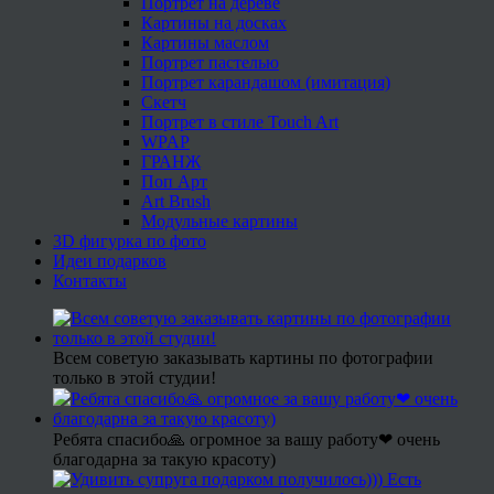
Портрет на дереве
Картины на досках
Картины маслом
Портрет пастелью
Портрет карандашом (имитация)
Скетч
Портрет в стиле Touch Art
WPAP
ГРАНЖ
Поп Арт
Art Brush
Модульные картины
3D фигурка по фото
Идеи подарков
Контакты
Всем советую заказывать картины по фотографии
только в этой студии!
Ребята спасибо🙏 огромное за вашу работу❤ очень
благодарна за такую красоту)