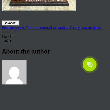
Заказать
Рекомендуем: Эксклюзивный подарок - Статуэтка по фото.
Share This
Окт
19
106
0
About the author
View all articles by rauffri
Post navigation