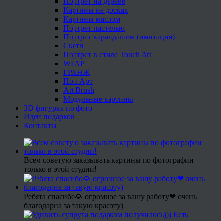
Портрет на дереве
Картины на досках
Картины маслом
Портрет пастелью
Портрет карандашом (имитация)
Скетч
Портрет в стиле Touch Art
WPAP
ГРАНЖ
Поп Арт
Art Brush
Модульные картины
3D фигурка по фото
Идеи подарков
Контакты
Всем советую заказывать картины по фотографии
только в этой студии!
Ребята спасибо🙏 огромное за вашу работу❤ очень
благодарна за такую красоту)