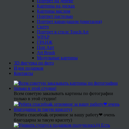
Портрет на дереве
Картины на досках
Картины маслом
Портрет пастелью
Портрет карандашом (имитация)
Скетч
Портрет в стиле Touch Art
WPAP
ГРАНЖ
Поп Арт
Art Brush
Модульные картины
3D фигурка по фото
Идеи подарков
Контакты
Всем советую заказывать картины по фотографии
только в этой студии!
Ребята спасибо🙏 огромное за вашу работу❤ очень
благодарна за такую красоту)