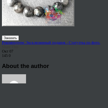
Заказать
Рекомендуем: Эксклюзивный подарок - Статуэтка по фото.
Share This
Окт
07
145
0
About the author
View all articles by rauffri