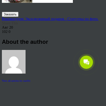
Заказать
Рекомендуем: Эксклюзивный подарок - Статуэтка по фото.
Share This
Авг
20
102
0
About the author
View all articles by rauffri
Post navigation
←
404-1024×660
© 2026 Copyright.