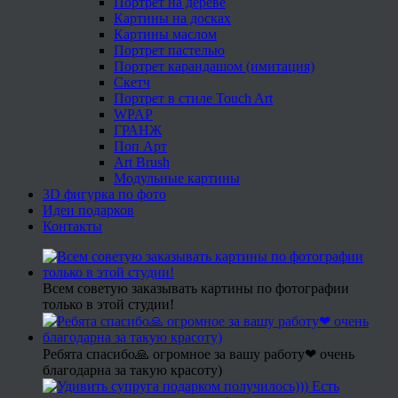
Портрет на дереве
Картины на досках
Картины маслом
Портрет пастелью
Портрет карандашом (имитация)
Скетч
Портрет в стиле Touch Art
WPAP
ГРАНЖ
Поп Арт
Art Brush
Модульные картины
3D фигурка по фото
Идеи подарков
Контакты
Всем советую заказывать картины по фотографии
только в этой студии!
Ребята спасибо🙏 огромное за вашу работу❤ очень
благодарна за такую красоту)