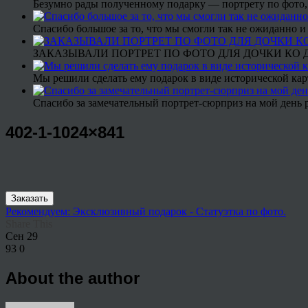
Безумно рады полученному подарку — портрету по фото,
Спасибо большое за то, что мы смогли так не ожиданно
ЗАКАЗЫВАЛИ ПОРТРЕТ ПО ФОТО ДЛЯ ДОЧКИ КО ДН
Мы решили сделать ему подарок в виде исторической кар
Спасибо за замечательный портрет-сюрприз на мой день 
402-1-1024×841
Заказать
Рекомендуем: Эксклюзивный подарок - Статуэтка по фото.
Share This
Сен
29
93
0
About the author