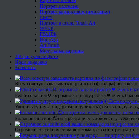
Картины маслом
Портрет пастелью
Портрет карандашом (имитация)
Скетч
Портрет в стиле Touch Art
WPAP
ГРАНЖ
Поп Арт
Art Brush
Модульные картины
3D фигурка по фото
Идеи подарков
Контакты
Всем советую заказывать картины по фотографии только 
Ребята спасибо🙏 огромное за вашу работу❤ очень благод
Удивить супруга подарком получилось))) Есть подруги-х
Большое спасибо 😍портретом очень довольны, всем очен
Огромное спасибо всей вашей команде за портрет на холс