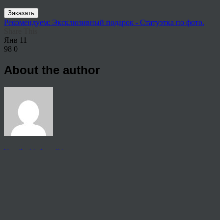
Заказать
Рекомендуем: Эксклюзивный подарок - Статуэтка по фото.
Share This
Янв
11
98
0
About the author
View all articles by rauffri
Post navigation
←
4-2
© 2026 Copyright.
Пользовательское соглашение на предоставление услуг
Политика конфиденциальности персональных данных