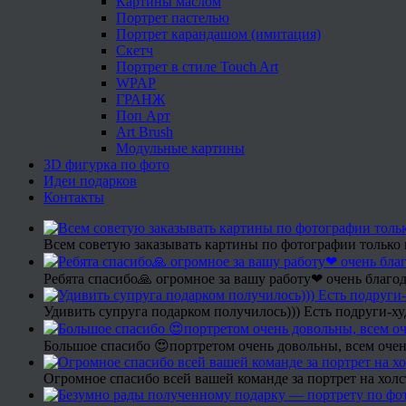
Картины маслом
Портрет пастелью
Портрет карандашом (имитация)
Скетч
Портрет в стиле Touch Art
WPAP
ГРАНЖ
Поп Арт
Art Brush
Модульные картины
3D фигурка по фото
Идеи подарков
Контакты
Всем советую заказывать картины по фотографии только 
Ребята спасибо🙏 огромное за вашу работу❤ очень благод
Удивить супруга подарком получилось))) Есть подруги-х
Большое спасибо 😍портретом очень довольны, всем очен
Огромное спасибо всей вашей команде за портрет на холс