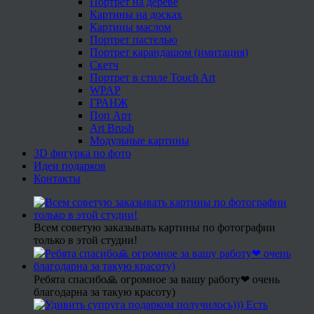
Портрет на дереве
Картины на досках
Картины маслом
Портрет пастелью
Портрет карандашом (имитация)
Скетч
Портрет в стиле Touch Art
WPAP
ГРАНЖ
Поп Арт
Art Brush
Модульные картины
3D фигурка по фото
Идеи подарков
Контакты
Всем советую заказывать картины по фотографии
только в этой студии!
Ребята спасибо🙏 огромное за вашу работу❤ очень
благодарна за такую красоту)