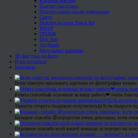
Картины маслом
Портрет пастелью
Портрет карандашом (имитация)
Скетч
Портрет в стиле Touch Art
WPAP
ГРАНЖ
Поп Арт
Art Brush
Модульные картины
3D фигурка по фото
Идеи подарков
Контакты
Всем советую заказывать картины по фотографии только 
Ребята спасибо🙏 огромное за вашу работу❤ очень благод
Удивить супруга подарком получилось))) Есть подруги-х
Большое спасибо 😍портретом очень довольны, всем очен
Огромное спасибо всей вашей команде за портрет на холс