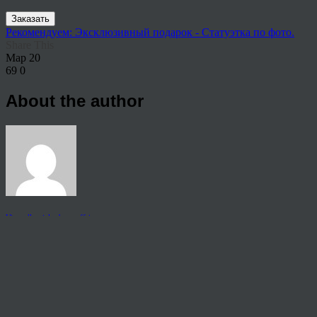
Заказать
Рекомендуем: Эксклюзивный подарок - Статуэтка по фото.
Share This
Мар
20
69
0
About the author
View all articles by rauffri
Post navigation
←
333996
© 2026 Copyright.
Пользовательское соглашение на предоставление услуг
Политика конфиденциальности персональных данных