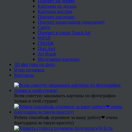
Портрет на дереве
Картины на досках
Картины маслом
Портрет пастелью
Портрет карандашом (имитация)
Скетч
Портрет в стиле Touch Art
WPAP
ГРАНЖ
Поп Арт
Art Brush
Модульные картины
3D фигурка по фото
Идеи подарков
Контакты
Всем советую заказывать картины по фотографии
только в этой студии!
Ребята спасибо🙏 огромное за вашу работу❤ очень
благодарна за такую красоту)