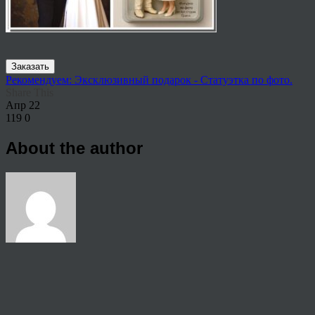
Заказать
Рекомендуем: Эксклюзивный подарок - Статуэтка по фото.
Share This
Апр
22
119
0
About the author
View all articles by rauffri
Post navigation