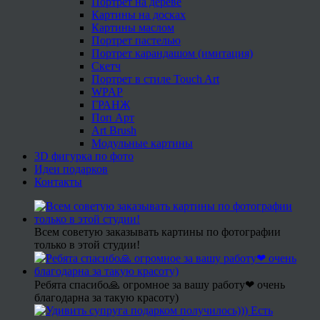
Портрет на дереве
Картины на досках
Картины маслом
Портрет пастелью
Портрет карандашом (имитация)
Скетч
Портрет в стиле Touch Art
WPAP
ГРАНЖ
Поп Арт
Art Brush
Модульные картины
3D фигурка по фото
Идеи подарков
Контакты
Всем советую заказывать картины по фотографии
только в этой студии!
Ребята спасибо🙏 огромное за вашу работу❤ очень
благодарна за такую красоту)