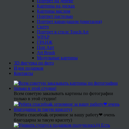
Портрет на дереве
Картины на досках
Картины маслом
Портрет пастелью
Портрет карандашом (имитация)
Скетч
Портрет в стиле Touch Art
WPAP
ГРАНЖ
Поп Арт
Art Brush
Модульные картины
3D фигурка по фото
Идеи подарков
Контакты
Всем советую заказывать картины по фотографии
только в этой студии!
Ребята спасибо🙏 огромное за вашу работу❤ очень
благодарна за такую красоту)