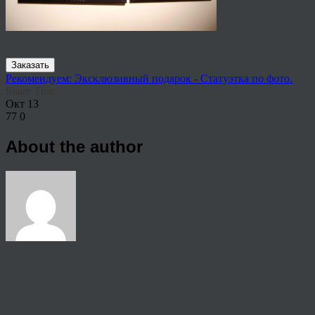
Заказать
Рекомендуем: Эксклюзивный подарок - Статуэтка по фото.
Share This
Окт
13
77
0
About the author
View all articles by rauffri
Post navigation