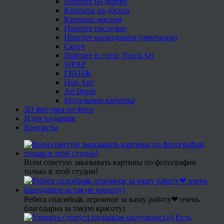
Портрет на дереве
Картины на досках
Картины маслом
Портрет пастелью
Портрет карандашом (имитация)
Скетч
Портрет в стиле Touch Art
WPAP
ГРАНЖ
Поп Арт
Art Brush
Модульные картины
3D фигурка по фото
Идеи подарков
Контакты
Всем советую заказывать картины по фотографии
только в этой студии!
Ребята спасибо🙏 огромное за вашу работу❤ очень
благодарна за такую красоту)