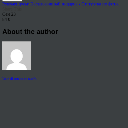
Рекомендуем: Эксклюзивный подарок - Статуэтка по фото.
Share This
Сен
23
84
0
About the author
View all articles by rauffri
Post navigation
←
1-11-1024×574
© 2026 Copyright.
Пользовательское соглашение на предоставление услуг
Политика конфиденциальности персональных данных
тел.: 8 800 222 02 86
mail:
holst115@mail.ru