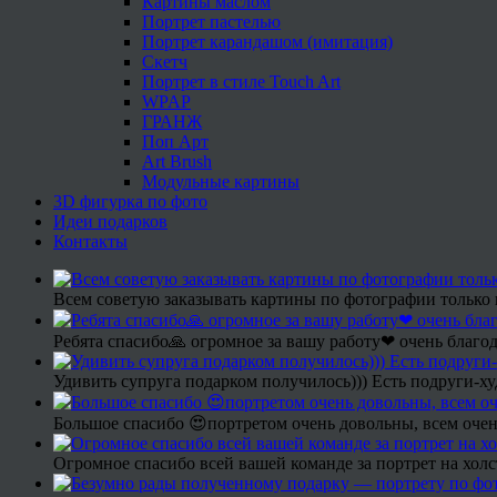
Картины маслом
Портрет пастелью
Портрет карандашом (имитация)
Скетч
Портрет в стиле Touch Art
WPAP
ГРАНЖ
Поп Арт
Art Brush
Модульные картины
3D фигурка по фото
Идеи подарков
Контакты
Всем советую заказывать картины по фотографии только 
Ребята спасибо🙏 огромное за вашу работу❤ очень благод
Удивить супруга подарком получилось))) Есть подруги-х
Большое спасибо 😍портретом очень довольны, всем очен
Огромное спасибо всей вашей команде за портрет на холс