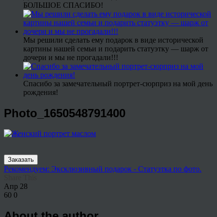
БОЛЬШОЕ СПАСИБО!
Мы решили сделать ему подарок в виде исторической
картины нашей семьи и подарить статуэтку — шарж от
дочери и мы не прогадали!!!
Спасибо за замечательный портрет-сюрприз на мой день
рождения!
Photo_1650548791400
Заказать
Рекомендуем: Эксклюзивный подарок - Статуэтка по фото.
Share This
Апр
28
60
0
About the author