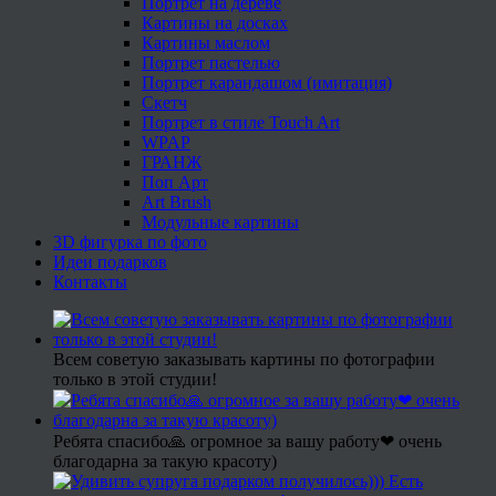
Портрет на дереве
Картины на досках
Картины маслом
Портрет пастелью
Портрет карандашом (имитация)
Скетч
Портрет в стиле Touch Art
WPAP
ГРАНЖ
Поп Арт
Art Brush
Модульные картины
3D фигурка по фото
Идеи подарков
Контакты
Всем советую заказывать картины по фотографии
только в этой студии!
Ребята спасибо🙏 огромное за вашу работу❤ очень
благодарна за такую красоту)