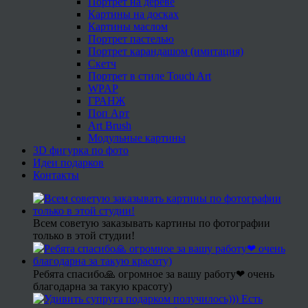
Портрет на дереве
Картины на досках
Картины маслом
Портрет пастелью
Портрет карандашом (имитация)
Скетч
Портрет в стиле Touch Art
WPAP
ГРАНЖ
Поп Арт
Art Brush
Модульные картины
3D фигурка по фото
Идеи подарков
Контакты
Всем советую заказывать картины по фотографии
только в этой студии!
Ребята спасибо🙏 огромное за вашу работу❤ очень
благодарна за такую красоту)