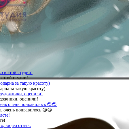
в этой студии!
арна за такую красоту)
удожники, оценили!
ь очень понравилось 😍😍
те!