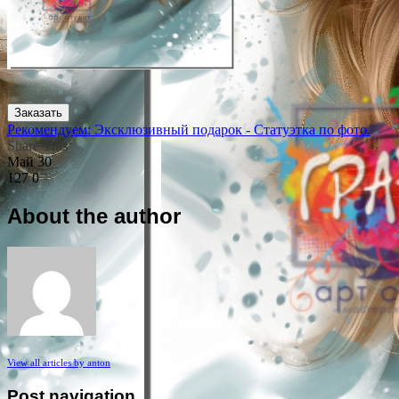
Заказать
Рекомендуем: Эксклюзивный подарок - Статуэтка по фото.
Share This
Май
30
127
0
About the author
View all articles by anton
Post navigation