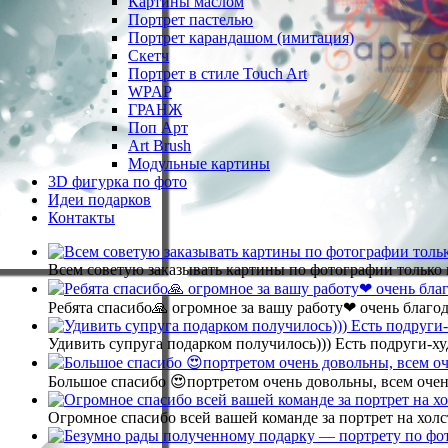
Картины маслом
Портрет пастелью
Портрет карандашом (имитация)
Скетч
Портрет в стиле Touch Art
WPAP
ГРАНЖ
Поп Арт
Art Brush
Модульные картины
3D фигурка по фото
Идеи подарков
Контакты
Всем советую заказывать картины по фотографии только 
Ребята спасибо🙏 огромное за вашу работу❤ очень благод
Удивить супруга подарком получилось))) Есть подруги-х
Большое спасибо 😍портретом очень довольны, всем очен
Огромное спасибо всей вашей команде за портрет на холс