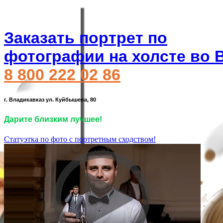
Заказать портрет по
фотографии на холсте во 
8 800 222 02 86
г. Владикавказ ул. Куйбышева, 80
Дарите близким лучшее!
Статуэтка по фото с портретным сходством!