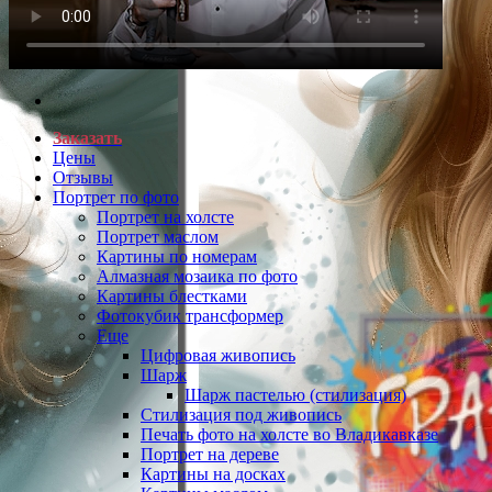
Заказать
Цены
Отзывы
Портрет по фото
Портрет на холсте
Портрет маслом
Картины по номерам
Алмазная мозаика по фото
Картины блестками
Фотокубик трансформер
Еще
Цифровая живопись
Шарж
Шарж пастелью (стилизация)
Стилизация под живопись
Печать фото на холсте во Владикавказе
Портрет на дереве
Картины на досках