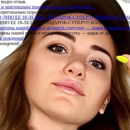
 видео отзыв.
 и оригинально порадовать наших родителей…
Ю ЕЕ 18-ЛЕТИЯ!.. ПОДАРОК-СУПЕР!!!! БОЛЬШОЕ СПАС
тины нашей семьи и подарить статуэтку — шарж от дочери и мы 
рождения!