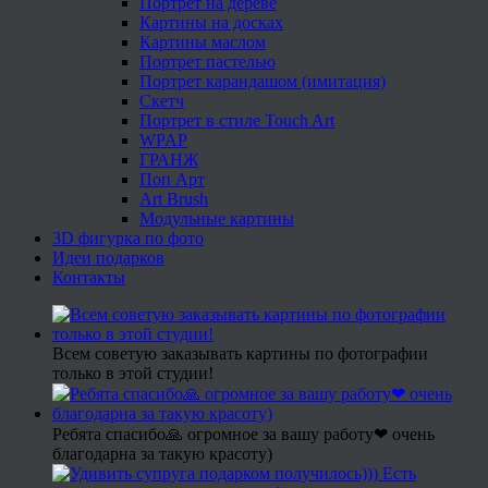
Портрет на дереве
Картины на досках
Картины маслом
Портрет пастелью
Портрет карандашом (имитация)
Скетч
Портрет в стиле Touch Art
WPAP
ГРАНЖ
Поп Арт
Art Brush
Модульные картины
3D фигурка по фото
Идеи подарков
Контакты
Всем советую заказывать картины по фотографии
только в этой студии!
Ребята спасибо🙏 огромное за вашу работу❤ очень
благодарна за такую красоту)