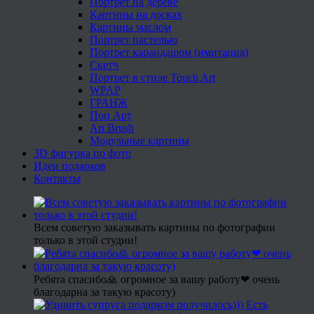
Портрет на дереве
Картины на досках
Картины маслом
Портрет пастелью
Портрет карандашом (имитация)
Скетч
Портрет в стиле Touch Art
WPAP
ГРАНЖ
Поп Арт
Art Brush
Модульные картины
3D фигурка по фото
Идеи подарков
Контакты
Всем советую заказывать картины по фотографии
только в этой студии!
Ребята спасибо🙏 огромное за вашу работу❤ очень
благодарна за такую красоту)