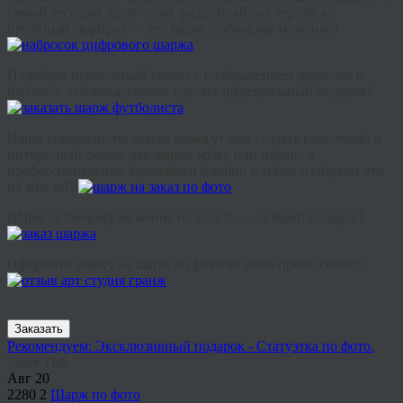
самый веселый, шуточный, радостный, но чертовски
приятный сюрприз — это шарж любимому мужчине!
Подобрав правильный сюжет с изображением дорогого и
близкого человека, можно сделать шедевральный подарок!
Наши специалисты всегда помогут вам создать красочный и
интересный сюжет для шаржа мужу или парню, а
профессиональные художники изящно и тонко изобразят это
на холсте!!!
Шарж любимому мужчине на холсте — лучший подарок!
Оформите заявку на шарж по фото на заказ прямо сейчас!
Заказать
Рекомендуем: Эксклюзивный подарок - Статуэтка по фото.
Share This
Авг
20
2280
2
Шарж по фото