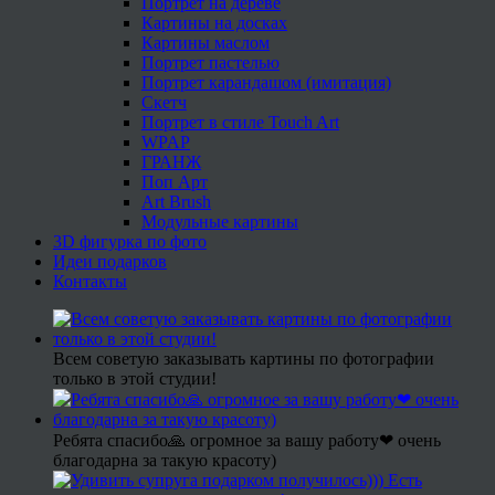
Портрет на дереве
Картины на досках
Картины маслом
Портрет пастелью
Портрет карандашом (имитация)
Скетч
Портрет в стиле Touch Art
WPAP
ГРАНЖ
Поп Арт
Art Brush
Модульные картины
3D фигурка по фото
Идеи подарков
Контакты
Всем советую заказывать картины по фотографии
только в этой студии!
Ребята спасибо🙏 огромное за вашу работу❤ очень
благодарна за такую красоту)