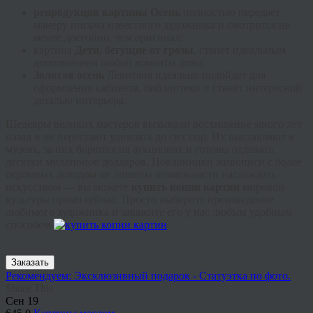
репродукция картины Осень
полностью передает
манеру письма известного художника и смотрится не
менее достойно, чем оригинал;
картина
Дети, бегущие от грозы
, станет идеальным
дополнением любой комнаты дома;
Золотая осень
Левитана идеально подойдет для
оформления кабинета, библиотеки и станет интересной
деталью интерьера.
Шедевры великих мастеров вызывали восхищение много лет
назад и не перестают удивлять до сих пор. Их выставляют в
музеях, за них борются на аукционах и готовы отдавать
десятки миллионов долларов. Поклонники живописи с более
скромных доходом не лишены возможности наслаждать
искусством — вы можете
купить копии картин
мировой
культуры прямо сейчас. Просто выберите произведение
любимого художника и закажите его у нас любым удобным
способом.
Заказать
Рекомендуем: Эксклюзивный подарок - Статуэтка по фото.
Share This
Сен
19