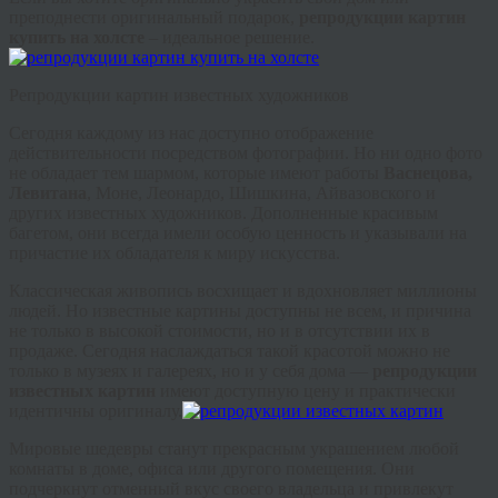
преподнести оригинальный подарок,
репродукции картин
купить на холсте
– идеальное решение.
Репродукции картин известных художников
Сегодня каждому из нас доступно отображение
действительности посредством фотографии. Но ни одно фото
не обладает тем шармом, которые имеют работы
Васнецова,
Левитана
, Моне, Леонардо, Шишкина, Айвазовского и
других известных художников. Дополненные красивым
багетом, они всегда имели особую ценность и указывали на
причастие их обладателя к миру искусства.
Классическая живопись восхищает и вдохновляет миллионы
людей. Но известные картины доступны не всем, и причина
не только в высокой стоимости, но и в отсутствии их в
продаже. Сегодня наслаждаться такой красотой можно не
только в музеях и галереях, но и у себя дома —
репродукции
известных картин
имеют доступную цену и практически
идентичны оригиналу.
Мировые шедевры станут прекрасным украшением любой
комнаты в доме, офиса или другого помещения. Они
подчеркнут отменный вкус своего владельца и привлекут