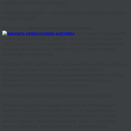
внимание гостей и посетителей.
Репродукция картин — оригинальный подарок для любимых
и дорогих людей
Вы можете
заказать репродукцию картины
не только для украшения
своего дома, но также в качестве оригинального подарка на
любой праздник или торжество. Чтобы порадовать дорогого
человека не обязательно ждать повода — такие подарки
можно дарить просто так.
Картина станет прекрасным подарком членам семьи, друзьям,
а также партнерам и коллегам по работе. Подарить
репродукцию картин мировых художников можно и своему
начальнику, партнеру. Такие произведения искусства
обязательно будут оценены по достоинству.
Известные картины мира для украшения вашего дома
Для заказа доступны шедевры великих мастеров разного
времени и направления живописи — от романтизма до
классики. Среди большого разнообразия каждый сможет
найти творение, которое придется по душе. Ассортимент
картин известных мастеров широк и разнообразный: