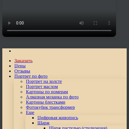
Заказать
Цены
Отзывы
Портрет по фото
Портрет на холсте
Портрет маслом
Картины по номерам
Алмазная мозаика по фото
Картины блестками
Фотокубик трансформер
Еще
Цифровая живопись
Шарж
Шарж пастелью (стилизация)