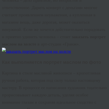
человека – дело приятное, но непростое и
ответственное. Дарить конверт с деньгами многие
считают проявлением неуважения, а купленная в
магазине вещь, даже дорогая, может оказаться
ненужной. Если же хочется действительно порадовать
и приятно удивить человека – стоит
заказать портрет
маслом на холсте
в арт-студии «
Гранж
».
Как выполняется
портрет маслом по фото
Картина в стиле масляной живописи – кропотливая
ручная работа, которая под силу только настоящему
мастеру. В процессе ее написания художник тщательно
прорисовывает каждую деталь, уделяя особое
внимание глазам и сохраняя идеальное сходство с