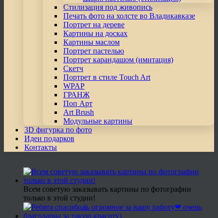
Стилизация под живопись
Печать фото на холсте во Владикавказе
Портрет на дереве
Картины на досках
Картины маслом
Портрет пастелью
Портрет карандашом (имитация)
Скетч
Портрет в стиле Touch Art
WPAP
ГРАНЖ
Поп Арт
Art Brush
Модульные картины
3D фигурка по фото
Идеи подарков
Контакты
Всем советую заказывать картины по фотографии
только в этой студии!