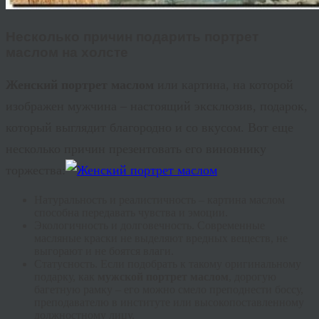
Несколько причин подарить
портрет
маслом на холсте
Женский портрет
маслом
или картина, на которой
изображен мужчина – настоящий эксклюзив, подарок,
который выглядит благородно и со вкусом. Вот еще
несколько причин презентовать его виновнику
торжества:
Натуральность и реалистичность – картина маслом
способна передавать чувства и эмоции.
Экологичность
и долговечность. Современные
масляные краски не выделяют вредных веществ, не
выгорают и не боятся влаги.
Статусность
. Если подобрать к такому оригинальному
подарку, как
мужской портрет маслом
, дорогую
багетную рамку – его можно смело преподнести боссу,
преподавателю в институте или высокопоставленному
должностному лицу.