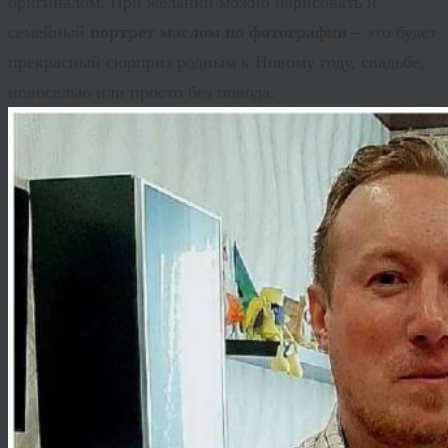
оригиналом. При желании можно нарисовать и
семейный
портрет маслом по фотографии
– это будет
прекрасный сюрприз родным к Новому году, свадьбе,
новоселью или просто без повода.