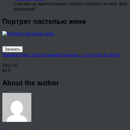
Спасибо за замечательный портрет-сюрприз на мой день
рождения!
Портрет пастелью жене
Заказать
Рекомендуем: Эксклюзивный подарок - Статуэтка по фото.
Share This
Июл
16
84
0
About the author