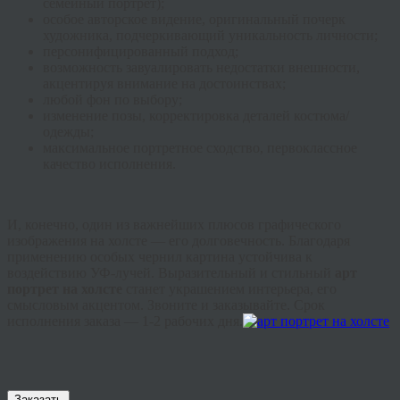
семейный портрет);
особое авторское видение, оригинальный почерк
художника, подчеркивающий уникальность личности;
персонифицированный подход;
возможность завуалировать недостатки внешности,
акцентируя внимание на достоинствах;
любой фон по выбору;
изменение позы, корректировка деталей костюма/
одежды;
максимальное портретное сходство, первоклассное
качество исполнения.
И, конечно, один из важнейших плюсов графического
изображения на холсте — его долговечность. Благодаря
применению особых чернил картина устойчива к
воздействию УФ-лучей. Выразительный и стильный
арт
портрет на холсте
станет украшением интерьера, его
смысловым акцентом. Звоните и заказывайте. Срок
исполнения заказа — 1-2 рабочих дня.
Заказать