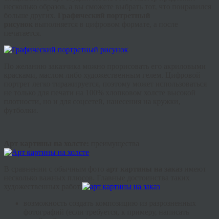
несколько образов, а вы сможете выбрать тот, что понравился
больше других.
Графический портретный
рисунок
выполняется в цифровом формате, а после
печатается.
По желанию заказчика можно прорисовать его акриловыми
красками, маслом либо художественным гелем. Цифровой
портрет легко тиражируется, поэтому может использоваться
не только для печати на 100% хлопковом холсте высокой
плотности, но и для
соцсетей
, нанесения на кружки,
футболки.
Арт картины на холсте:
преимущества
В сравнении с обычным фото
арт картины на заказ
имеют
несколько важных плюсов. Главные достоинства таких
художественных работ:
возможность создать композицию из разрозненных
фотографий (если требуется, к примеру, написать