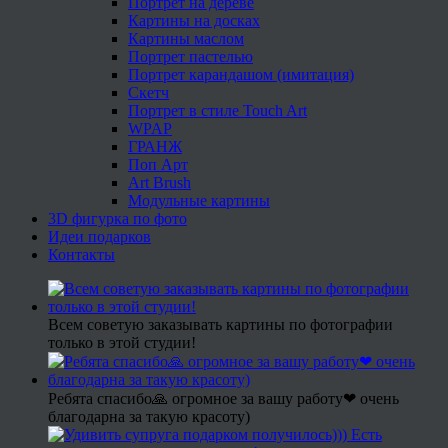
Портрет на дереве
Картины на досках
Картины маслом
Портрет пастелью
Портрет карандашом (имитация)
Скетч
Портрет в стиле Touch Art
WPAP
ГРАНЖ
Поп Арт
Art Brush
Модульные картины
3D фигурка по фото
Идеи подарков
Контакты
Всем советую заказывать картины по фотографии
только в этой студии!
Ребята спасибо🙏 огромное за вашу работу❤ очень
благодарна за такую красоту)