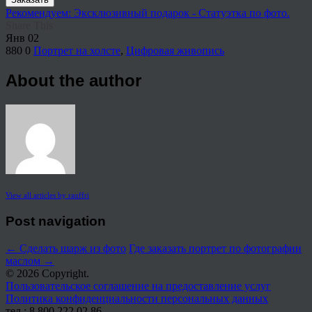
Рекомендуем: Эксклюзивный подарок - Статуэтка по фото.
Share This
Янв
02
880
0
Портрет на холсте
,
Цифровая живопись
About the author
View all articles by rauffri
Post navigation
←
Сделать шарж из фото
Где заказать портрет по фотографии
маслом
→
© 2026 Copyright.
Пользовательское соглашение на предоставление услуг
Политика конфиденциальности персональных данных
тел.: 8 800 222 02 86