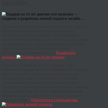
ОНЛАЙН…
Красивая личная подпись может сказать о человеке
многое. Это выражение индивидуальности,
личности, характера и статуса. Даже в процессе
изучения истории можно часто видеть случаи, когда
приводят образцы подписи императоров, королей,
известных личностей как доказательство
могущества и высокого статуса.
Разработать
подпись.
Стильная и красивая личная подпись – это
отличный
подарок на 14 лет девочке
или мальчику,
брату или сестре. Также это классная идея для
подарка другу. Даже имея хорошую фантазию
сложно разработать самостоятельно красивую
подпись, которая будет бросаться в глаза и вызывать
долгожданное Вау. Поэтому
разработка личной
подписи
должна выполняться только опытными
специалистами.
Обратиться к специалистам.