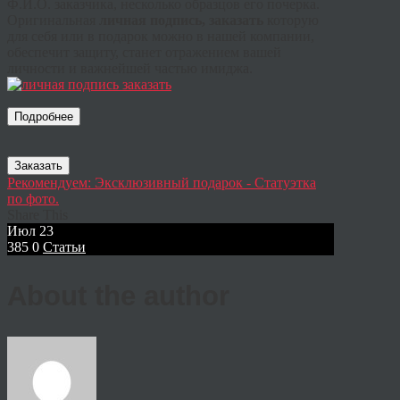
Ф.И.О. заказчика, несколько образцов его почерка.
Оригинальная
личная подпись, заказать
которую
для себя или в подарок можно в нашей компании,
обеспечит защиту, станет отражением вашей
личности и важнейшей частью имиджа.
Подробнее
Заказать
Рекомендуем: Эксклюзивный подарок - Статуэтка
по фото.
Share This
Июл
23
385
0
Статьи
About the author