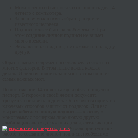
Можно легко и быстро заказать подпись для 14
летнего с компьютера.
За основу можно взять образец подписи
известного человека.
Подпись может быть на любом языке. При
этом
создание личной подписи
не займет
много времени.
Эксклюзивная подпись, не похожая ни на одну
другую.
Образ и имидж современного человека состоит из
многих факторов. В этом плане важна каждая
деталь. И личная подпись занимает в этом одно из
самых важных мест.
По достижении 14-ти лет каждый обязан получить
паспорт. В первом в своей жизни документе
требуется поставить подпись. Она является одним из
ключевых способов защиты от подделок. Для вас
мы
разработаем личную подпись —
красивую
монограмму с росчерком либо любую другую
комбинацию знаков, служащих для идентификации.
Чтобы приступить к
работе по созданию личной подписи, необходимо