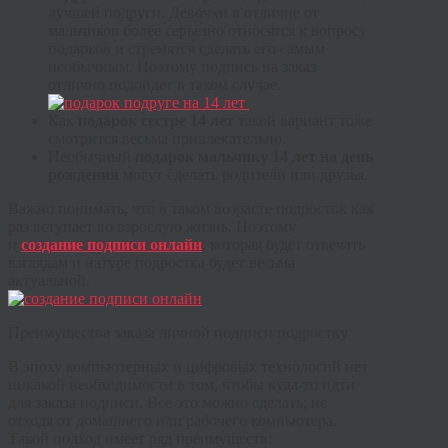
лучшей подруги. Девочки в отличие от
мальчиков более серьезно относятся к вопросу
подарков и стремятся сделать его самым
необычным. Поэтому подпись на заказ
отлично подойдет в таком случае.
Как
подарок сестре 14 лет
такой вариант тоже
смотрится весьма привлекательно.
Необычный
подарок мальчику 14 лет на день
рождения
могут сделать родители или друзья.
Важно понимать, что в таком возрасте подросток как
раз вступает во взрослую жизнь. Поэтому
и
создание подписи онлайн
, которая будет отвечать
взглядам и натуре подростка будет весьма
актуальной.
Преимущества заказа личной подписи подростку
В эпоху компьютерных и цифровых технологий нет
никакой необходимости в том, чтобы куда-то идти
для заказа подписи. Все это можно сделать, не
отходя от домашнего или рабочего компьютера.
Такой подход имеет ряд преимуществ: