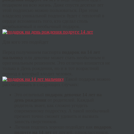
подарком на всю жизнь. Даже спустя десятки лет
этой подписью можно пользоваться. При этом
владелец уникальной подписи будет с теплотой в
сердце вспоминать того, кто сделал столь
незабываемый и необычный подарок.
Для кого это подойдет
Перед получением паспорта
подарок на 14 лет
мальчику
или девочке может стать необычным и
оригинальным решением. Это отлично впишется не
только в День рождения, но и в тот возрастной
период в который входит человек.
Такой подарок можно
рассматривать в следующих случаях:
Это отличный
подарок девочке 14 лет на
день рождения
от родителей. Каждый
родитель знает, как сложно угодить
современному подростку. А такой необычный
презент точно сможет удивить и вызвать
зависть сверстников.
Личная подпись хорошо подойдет как
подарок
подруге на 14 лет
от друзей, одноклассников,