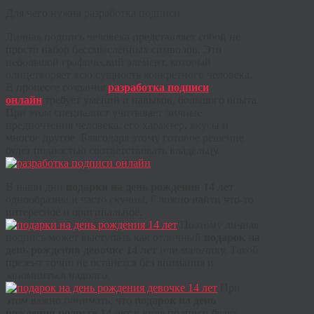
Для чего нужна разработка подписи
Личная подпись человека представляет собой не
просто набор бессмысленных символов. Это
небольшой графический элемент, который
олицетворяет всю сущность конкретного человека.
В процессе создания
разработка подписи
онлайн
требует умений и навыков, большого опыта.
При этом специалист учитывает личные
предпочтения человека, его характер, вкусы и
многое другое. Благодаря этому готовое решение
будет полностью соответствовать владельцу.
В наши дни
подарки на день рождения 14 лет
однообразны и часто скучны. Сложно найти что-то
интересное и оригинальное.
Поэтому личная
подпись может выступать как отличный
подарок на
день рождения девочке 14 лет
или мальчику. Такой
презент точно не останется без внимания и
запомниться надолго.
При
этом важно понимать, что
подарок на день
рождения подруге 14 лет
в виде подписи будет