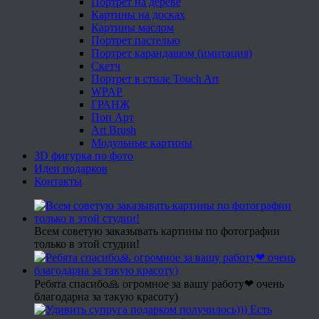
Портрет на дереве
Картины на досках
Картины маслом
Портрет пастелью
Портрет карандашом (имитация)
Скетч
Портрет в стиле Touch Art
WPAP
ГРАНЖ
Поп Арт
Art Brush
Модульные картины
3D фигурка по фото
Идеи подарков
Контакты
Всем советую заказывать картины по фотографии
только в этой студии!
Ребята спасибо🙏 огромное за вашу работу❤ очень
благодарна за такую красоту)