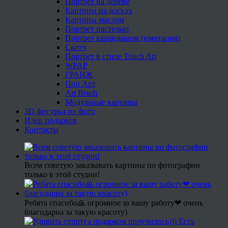
Портрет на дереве
Картины на досках
Картины маслом
Портрет пастелью
Портрет карандашом (имитация)
Скетч
Портрет в стиле Touch Art
WPAP
ГРАНЖ
Поп Арт
Art Brush
Модульные картины
3D фигурка по фото
Идеи подарков
Контакты
Всем советую заказывать картины по фотографии
только в этой студии!
Ребята спасибо🙏 огромное за вашу работу❤ очень
благодарна за такую красоту)