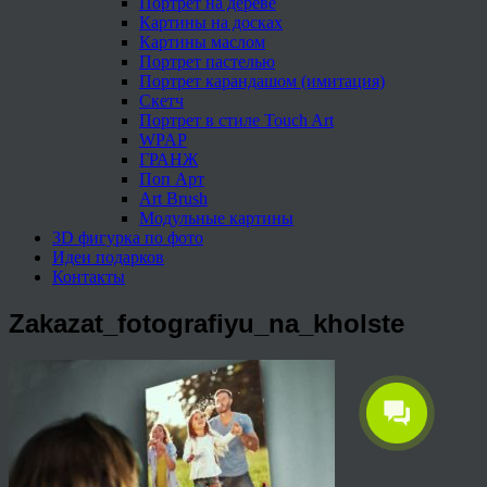
Портрет на дереве
Картины на досках
Картины маслом
Портрет пастелью
Портрет карандашом (имитация)
Скетч
Портрет в стиле Touch Art
WPAP
ГРАНЖ
Поп Арт
Art Brush
Модульные картины
3D фигурка по фото
Идеи подарков
Контакты
Zakazat_fotografiyu_na_kholste