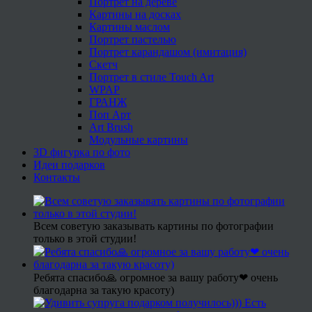
Портрет на дереве
Картины на досках
Картины маслом
Портрет пастелью
Портрет карандашом (имитация)
Скетч
Портрет в стиле Touch Art
WPAP
ГРАНЖ
Поп Арт
Art Brush
Модульные картины
3D фигурка по фото
Идеи подарков
Контакты
Всем советую заказывать картины по фотографии
только в этой студии!
Ребята спасибо🙏 огромное за вашу работу❤ очень
благодарна за такую красоту)