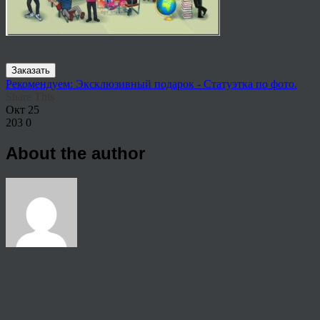
Заказать
Рекомендуем: Эксклюзивный подарок - Статуэтка по фото.
Share This
Окт
25
203
0
About the author
View all articles by anton
Post navigation