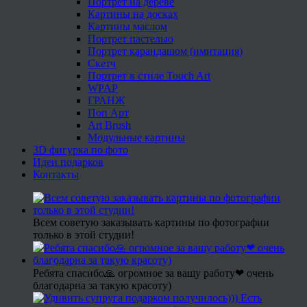
Портрет на дереве
Картины на досках
Картины маслом
Портрет пастелью
Портрет карандашом (имитация)
Скетч
Портрет в стиле Touch Art
WPAP
ГРАНЖ
Поп Арт
Art Brush
Модульные картины
3D фигурка по фото
Идеи подарков
Контакты
Всем советую заказывать картины по фотографии
только в этой студии!
Ребята спасибо🙏 огромное за вашу работу❤ очень
благодарна за такую красоту)