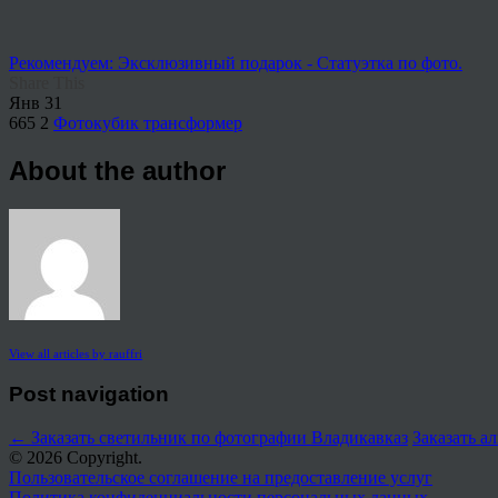
Рекомендуем: Эксклюзивный подарок - Статуэтка по фото.
Share This
Янв
31
665
2
Фотокубик трансформер
About the author
View all articles by rauffri
Post navigation
←
Заказать светильник по фотографии Владикавказ
Заказать а
© 2026 Copyright.
Пользовательское соглашение на предоставление услуг
Политика конфиденциальности персональных данных