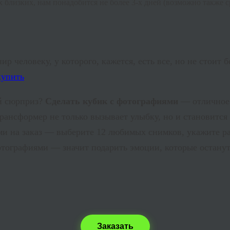
 близких, нам понадобится не более 3-х дней (возможно также с
ир человеку, у которого, кажется, есть все, но не стоит
й сюрприз?
Сделать кубик с фотографиями
— отличное 
трансформер не только вызывает улыбку, но и становитс
ями на заказ — выберите 12 любимых снимков, укажите р
фотографиями — значит подарить эмоции, которые останут
Заказать