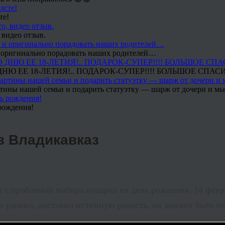
те!
 видео отзыв.
 и оригинально порадовать наших родителей…
Ю ЕЕ 18-ЛЕТИЯ!.. ПОДАРОК-СУПЕР!!!! БОЛЬШОЕ СПАС
тины нашей семьи и подарить статуэтку — шарж от дочери и мы 
рождения!
з Владикавказ
 с проблемой выбора подарка на день рождения, 14 февр
р удивил, доставил истинную радость, он должен быть 