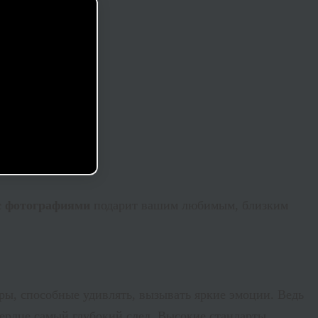
с фотографиями
подарит вашим любимым, близким
ы, способные удивлять, вызывать яркие эмоции. Ведь
ердце самый глубокий след. Высокие стандарты