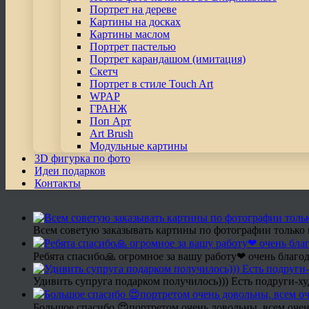
Портрет на дереве
Картины на досках
Картины маслом
Портрет пастелью
Портрет карандашом (имитация)
Скетч
Портрет в стиле Touch Art
WPAP
ГРАНЖ
Поп Арт
Art Brush
Модульные картины
3D фигурка по фото
Идеи подарков
Контакты
Всем советую заказывать картины по фотографии только 
Ребята спасибо🙏 огромное за вашу работу❤ очень благод
Удивить супруга подарком получилось))) Есть подруги-х
Большое спасибо 😍портретом очень довольны, всем очен