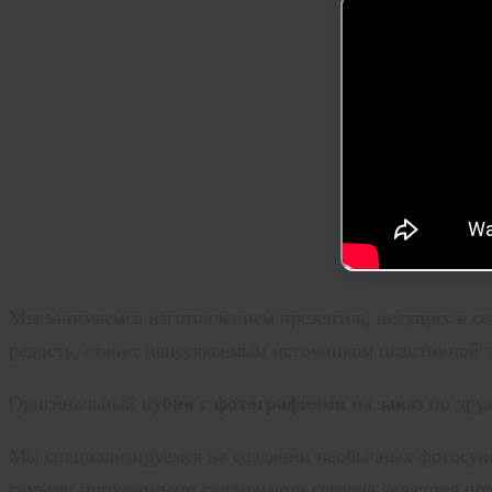
Мы занимаемся изготовлением презентов, несущих в с
радость, станет неиссякаемым источником позитивной 
Оригинальный
кубик с фотографиями на заказ
по дру
Мы специализируемся на создании необычных фотосувен
самыми популярными сюрпризами сегодня являются пода