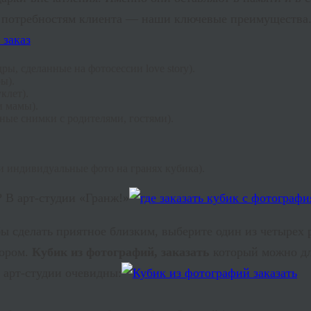
 к потребностям клиента — наши ключевые преимуществ
, сделанные на фотосессии love story).
ы).
клет).
и мамы).
ные снимки с родителями, гостями).
и индивидуальные фото на гранях кубика).
? В арт-студии «Гранж!»
бы сделать приятное близким, выберите один из четырех 
бором.
Кубик из фотографий, заказать
который можно дл
 арт-студии очевидны: