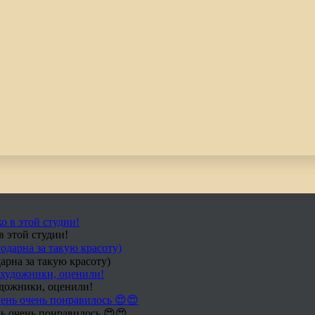
в этой студии!
арна за такую красоту)
удожники, оценили!
ь очень понравилось 😍😍