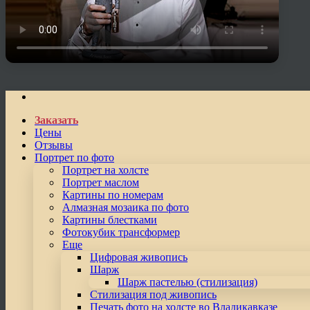
Заказать
Цены
Отзывы
Портрет по фото
Портрет на холсте
Портрет маслом
Картины по номерам
Алмазная мозаика по фото
Картины блестками
Фотокубик трансформер
Еще
Цифровая живопись
Шарж
Шарж пастелью (стилизация)
Стилизация под живопись
Печать фото на холсте во Владикавказе