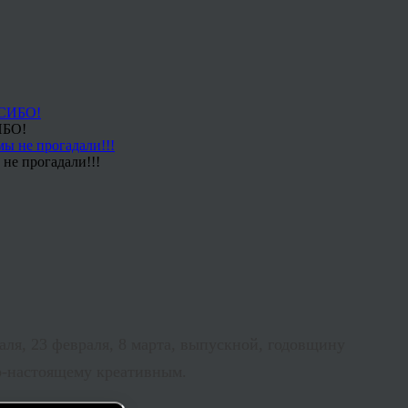
ИБО!
не прогадали!!!
аля, 23 февраля, 8 марта, выпускной, годовщину
по-настоящему креативным.