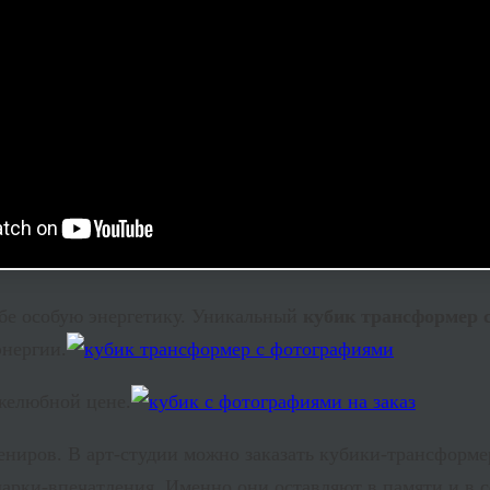
ебе особую энергетику. Уникальный
кубик трансформер 
энергии.
желюбной цене.
иров. В арт-студии можно заказать кубики-трансформер
рки-впечатления. Именно они оставляют в памяти и в с