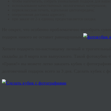
чтобы напечатать, собрать уникальный подарок для ваших
использование качественных экологичных материалов;
первоклассная печать, идеальная цветопередача;
оперативная доставка адресату;
при заказе от 2-х единиц предоставляется скидка.
Не секрет, что особенно проблематично подобрать сувен
подарок никого не оставит равнодушным!
Хотите подарить по-настоящему личный и трогательны
свадьбы до 8 марта или выпускного. Такой фотокубик-
«Гранж!» вы можете легко заказать кубик с фотографи
долговечный подарок всего за 3 дня. Сделать кубик с 