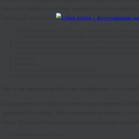
качества, профессионализм, внимательное отношение
отличный презент для
Второй половинки на День всех влюбленных (лучшие кадры
Сослуживцев, коллег (календари, корпоративные сувенир
Партнеров (мини-презентация продукта или компании, бу
Любимой мамочки (самые удачные семейные, фотографи
Молодожёнов на свадьбу (поздравления на гранях, свадеб
Юбиляра.
Крестника.
Брата (на 23 февраля, день рождения).
Выпускников школ, лицеев, гимназий, вузов (групповые 
Как и
где заказать кубик с фотографиями
с доставкой
Заказ магического куба не отнимет много времени. Что
контактный телефон. Наши специалисты помогут с вы
силы. Преимущества заказа куба-трансформера в нашей
гарантия лучшей цены;